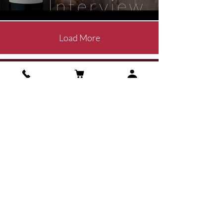
Load More
ADDRESS
8 Bis lieu-dit Peymouton Sud
33330 Saint Christophe des
Bardes
France
Phone: +33
5 57 50 14 59
OPENING HOURS:
Monday - Saturday: 9 a.m. - 5 p.m.
FOLLOW US