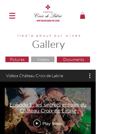
Media about our wines
Gallery
Pictures
Videos
Documents
Vidéos Château Croix de Labrie
Episode 1 : les secrets enfouis du
Château Croix de Labrie
Play Video