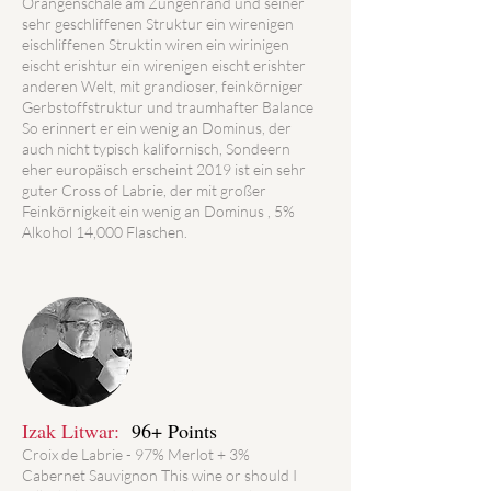
Orangenschale am Zungenrand und seiner
sehr geschliffenen Struktur ein wirenigen
eischliffenen Struktin wiren ein wirinigen
eischt erishtur ein wirenigen eischt erishter
anderen Welt, mit grandioser, feinkörniger
Gerbstoffstruktur und traumhafter Balance
So erinnert er ein wenig an Dominus, der
auch nicht typisch kalifornisch, Sondeern
eher europäisch erscheint 2019 ist ein sehr
guter Cross of Labrie, der mit großer
Feinkörnigkeit ein wenig an Dominus , 5%
Alkohol 14,000 Flaschen.
Izak Litwar:
96+ Points
Croix de Labrie - 97% Merlot + 3%
Cabernet Sauvignon This wine or should I