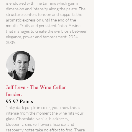
is endowed with fine tannins which gain in
dimension and intensity along the palate. The
structure confers tension and supports the
aromatic expression until the end of the
mouth. Fruity and persistent finish. A wine
that manages to create the symbiosis between
elegance, power and temperament.
2024-
2039
.
Jeff Leve - The Wine Cellar
Insider:
95-97 Points
"Inky dark purple in color, you know this is
intense from the moment the wine hits your
glass. Chocolate, vanilla, blackberry,
blueberry, smoke, flowers, licorice, and
raspberry notes take no effort to find. There