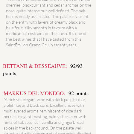
cherries, blackcurrant and cedar aromas on the
nose, quite intense but well defined. The oak
here is neatly assimilated. The palate is vibrant
on the entry with layers of creamy black and
blue fruit, silky smooth in texture with a
modicum of restraint on the finish. It's one of
the best wines that I have tasted from this
SaintÉmilion Grand Cru in recent years.
BETTANE & DESSEAUVE:
92/93
points
MARKUS DEL MONEGO:
92 points
"A rich yet elegant wine with dark purple color,
violet hue and black core. Excellent nose with
multilayered aroma reminiscent of ripe dark
berries, elegant toasting, balmy character with
hints of tobacco leaf, vanilla and gingerbread
spices in the background. On the palate well-
structured with concentrated character, disctinct