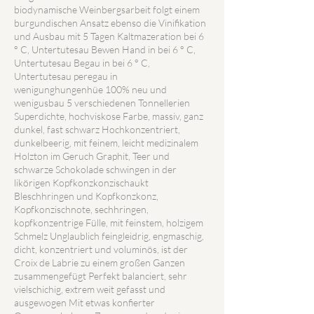
biodynamische Weinbergsarbeit folgt einem
burgundischen Ansatz ebenso die Vinifikation
und Ausbau mit 5 Tagen Kaltmazeration bei 6
° C, Untertutesau Bewen Hand in bei 6 ° C,
Untertutesau Begau in bei 6 ° C,
Untertutesau peregau in
wenigunghungenhüe 100% neu und
wenigusbau 5 verschiedenen Tonnellerien
Superdichte, hochviskose Farbe, massiv, ganz
dunkel, fast schwarz Hochkonzentriert,
dunkelbeerig, mit feinem, leicht medizinalem
Holzton im Geruch Graphit, Teer und
schwarze Schokolade schwingen in der
likörigen Kopfkonzkonzischaukt
Bleschhringen und Kopfkonzkonz,
Kopfkonzischnote, sechhringen,
kopfkonzentrige Fülle, mit feinstem, holzigem
Schmelz Unglaublich feingleidrig, engmaschig,
dicht, konzentriert und voluminös, ist der
Croix de Labrie zu einem großen Ganzen
zusammengefügt Perfekt balanciert, sehr
vielschichig, extrem weit gefasst und
ausgewogen Mit etwas konfierter