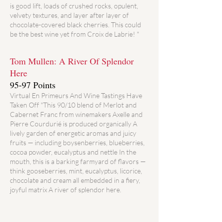
is good lift, loads of crushed rocks, opulent,
velvety textures, and layer after layer of
chocolate-covered black cherries. This could
be the best wine yet from Croix de Labrie! "
Tom Mullen: A River Of Splendor
Here
95-97 Points
Virtual En Primeurs And Wine Tastings Have
Taken Off "This 90/10 blend of Merlot and
Cabernet Franc from winemakers Axelle and
Pierre Courdurié is produced organically A
lively garden of energetic aromas and juicy
fruits — including boysenberries, blueberries,
cocoa powder, eucalyptus and nettle In the
mouth, this is a barking farmyard of flavors —
think gooseberries, mint, eucalyptus, licorice,
chocolate and cream all embedded in a fiery,
joyful matrix A river of splendor here.