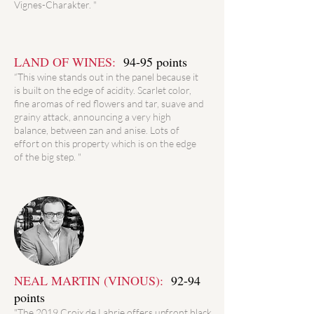
Vignes-Charakter. "
LAND OF WINES:
94-95 points
“This wine stands out in the panel because it
is built on the edge of acidity. Scarlet color,
fine aromas of red flowers and tar, suave and
grainy attack, announcing a very high
balance, between zan and anise. Lots of
effort on this property which is on the edge
of the big step. "
NEAL MARTIN (VINOUS):
92-94
points
"The 2019 Croix de Labrie offers upfront black