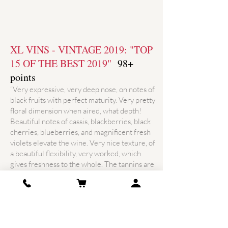
XL VINS - VINTAGE 2019: "TOP
15 OF THE BEST 2019"
98+
points
“Very expressive, very deep nose, on notes of
black fruits with perfect maturity. Very pretty
floral dimension when aired, what depth!
Beautiful notes of cassis, blackberries, black
cherries, blueberries, and magnificent fresh
violets elevate the wine. Very nice texture, of
a beautiful flexibility, very worked, which
gives freshness to the whole. The tannins are
fine and express themselves in a very well
constructed, long, and coherent finish. Note a
slight crunchiness that adds pep in a very
lively finish, with a saline touch. Very "dark"
(for the dark fruit side), very fresh, very long: