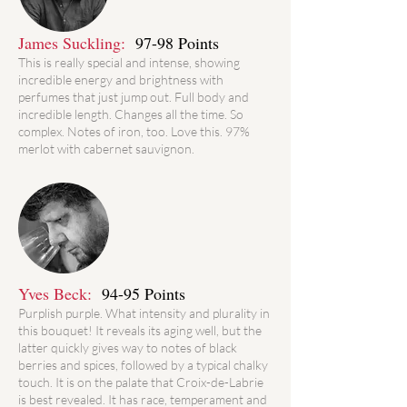
James Suckling:
97-98 Points
This is really special and intense, showing
incredible energy and brightness with
perfumes that just jump out. Full body and
incredible length. Changes all the time. So
complex. Notes of iron, too. Love this. 97%
merlot with cabernet sauvignon.
Yves Beck:
94-95 Points
Purplish purple. What intensity and plurality in
this bouquet! It reveals its aging well, but the
latter quickly gives way to notes of black
berries and spices, followed by a typical chalky
touch. It is on the palate that Croix-de-Labrie
is best revealed. It has race, temperament and