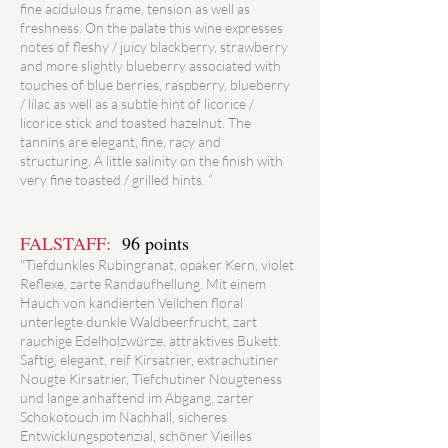
fine acidulous frame, tension as well as
freshness. On the palate this wine expresses
notes of fleshy / juicy blackberry, strawberry
and more slightly blueberry associated with
touches of blue berries, raspberry, blueberry
/ lilac as well as a subtle hint of licorice /
licorice stick and toasted hazelnut. The
tannins are elegant, fine, racy and
structuring. A little salinity on the finish with
very fine toasted / grilled hints. ”
FALSTAFF:
96 points
"Tiefdunkles Rubingranat, opaker Kern, violet
Reflexe, zarte Randaufhellung. Mit einem
Hauch von kandierten Veilchen floral
unterlegte dunkle Waldbeerfrucht, zart
rauchige Edelholzwürze, attraktives Bukett.
Saftig, elegant, reif Kirsatrier, extrachutiner
Nougte Kirsatrier, Tiefchutiner Nougteness
und lange anhaftend im Abgang, zarter
Schokotouch im Nachhall, sicheres
Entwicklungspotenzial, schöner Vieilles