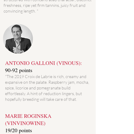
freshness, ripe yet firm tannins, juicy fruit and
convincing length. "
ANTONIO GALLONI (VINOUS):
90-92 points
"The 2019 Croix de Labrie is rich, creamy and
expansive on the palate. Raspberry jam, mocha,
spice, licorice and pomegranate build
effortlessly. A hint of reduction lingers, but
hopefully breeding will take care of that.
MARIE ROGINSKA
(VINVINOWINE)
19/20 points