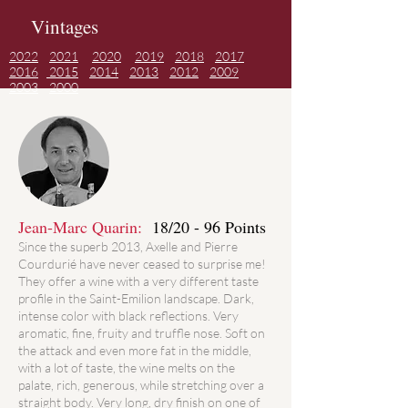
Vintages
2022
2021
2020
2019
2018
2017
2016
2015
2014
2013
2012
2009
2003
2000
Jean-Marc Quarin:
18/20 - 96 Points
Since the superb 2013, Axelle and Pierre
Courdurié have never ceased to surprise me!
They offer a wine with a very different taste
profile in the Saint-Emilion landscape. Dark,
intense color with black reflections. Very
aromatic, fine, fruity and truffle nose. Soft on
the attack and even more fat in the middle,
with a lot of taste, the wine melts on the
palate, rich, generous, while stretching over a
straight body. Very long, dry finish on one of