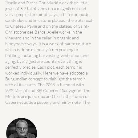
“Axelle and Pierre Courdurié work their little
jewel of 5.7 ha of vines on a magnificent and
very complex terroir of clays rich in iron oxide,
sandy clay and limestone plateau, the plots next
to Château Pavie and on the plateau of Saint-
Christophe des Bards. Axelle works in the
vineyard and in the cellar in organic and
biodynamic ways. It is a work of haute couture
which is done manually from pruning to
bottling, including harvesting, vinification and
aging. Every gesture counts, everything is
perfectly precise. Each plot, each terroir is
worked individually. Here we have adopted a
Burgundian concept to highlight the terroir
with all its assets. The 2019 is blended with
97% Merlot and 3% Cabernet Sauvignon. The
Merlots are juicy, ripe and fresh, this touch of
Cabernet adds a peppery and minty note. The
wine is dense with great generosity, a very
elegant fruity and floral note, everything is
precise with a certain sophistication, it is racy
and persistent, tailored for the future. ”