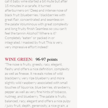
call it baby wine started a bit mute but after
15 minutes in a carafe, it turned
afterburners on! Deep and intense nose of
black fruit (blueberries / blackberries with
great flair, concentrated and seamless on
the palate Voluminous with great complexity
and long fruity finish Seamless so you can't
feel the tannin Alcohol? Where is it?
Completely "eaten" or packed in or
integrated / masked by fruit This is very,
very impressive effort indeed!
WINE GREEN:
96-97 points
“The nose is fruity, greedy, racy, elegant,
fleshy and offers a nice definition, complexity
as well as finesse. It reveals notes of wild
blackberry, very ripe blueberry and more
slightly wild raspberry associated with small
touches of liquorice, blue berries, strawberry,
pepper as well as very fine hints of tobacco,
nutmeg. and blueberry. The palate is fruity,
balanced, racy, elegant and offers a nice pulpy
/ juicy fruit, depth, generosity, a nice grain, a